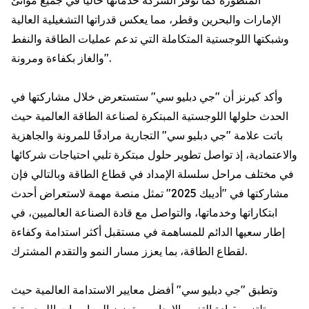
المتطورة كما توفر الشركة خدماتها حاليًا في جميع موانئ
الإمارات والبحرين وقطر، مما يعكس قدراتها التشغيلية العالية
وشبكتها اللوجستية المتكاملة التي تدعم عمليات الطاقة والنفط
والغاز بكفاءة ومرونة".
وأكد كيرنز أن "جي دبليو سي" ستستعرض خلال مشاركتها في
الحدث حلولها اللوجستية المبتكرة لصناعة الطاقة العالمية حيث
باتت علامة "جي دبليو سي" التجارية مرادفًا للمرونة والجاهزية
والاعتمادية، إذ تواصل تطوير حلول مبتكرة تلبي احتياجات شركائها
في مختلف مراحل سلسلة الإمداد في قطاع الطاقة وبالتالي فإن
مشاركتها في "أديبك 2025" تمثل منصة مهمة لاستعراض أحدث
ابتكاراتها وخدماتها، والتواصل مع قادة الصناعة العالميين، في
إطار سعيها الدائم للمساهمة في مستقبل أكثر استدامة وكفاءة
لقطاع الطاقة، بما يعزز مسار النمو والتقدم المشترك.
وتطبق "جي دبليو سي" أفضل معايير الاستدامة العالمية حيث