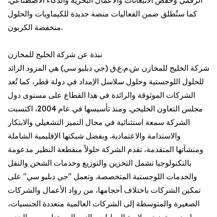
الرقمي وخفض الانبعاثات والأعمال البحرية والذكاء الاصطناعي.
كما ستُطلق ضمن الفعاليات منصة جديدة للكيماويات والحلول
منخفضة الكربون.
نبذة عن شركة الخليج للمخازن
شركة الخليج للمخازن ش.م.ع.ق (جي دبليو سي) هي المزود الرائد
للحلول اللوجستية وحلول سلاسل الإمداد في دولة قطر، كما تُعد
الشركات الموثوقة والرائدة في هذا القطاع على مستوى دول
مجلس التعاون الخليجي. ومنذ تأسيسها في عام 2004، اكتسبت
الشركة سمعة استثنائية في مجال التميز التشغيلي والابتكار
والاستدامة والاعتمادية. وبفضل شبكتها الإقليمية الشاملة
ومنشآتها المتقدمة، تقدم الشركة حلولاً منقطعة النظير مدعومة
بالتكنولوجيا تشمل التخزين والتوزيع وخدمات الشحن والنقل
والخدمات اللوجستية المتخصصة. وتعمل "جي دبليو سي" على
تمكين الشركات باختلاف أحجامها، من رواد الأعمال والشركات
الصغيرة والمتوسطة إلى الشركات العالمية متعددة الجنسيات،