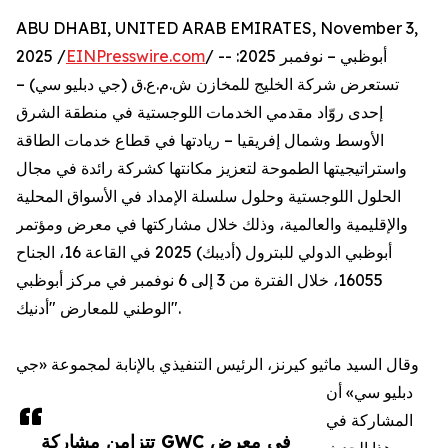
ABU DHABI, UNITED ARAB EMIRATES, November 3,
/ -- أبوظبي – نوفمبر 2025:
EINPresswire.com
2025 /
تستعرض شركة الخليج للمخازن ش.م.ع.ق (جي دبليو سي) –
إحدى روّاد مقدمي الخدمات اللوجستية في منطقة الشرق
الأوسط وشمال إفريقيا – ريادتها في قطاع خدمات الطاقة
واستراتيجيتها الطموحة لتعزيز مكانتها كشركة رائدة في مجال
الحلول اللوجستية وحلول سلسلة الإمداد في الأسواق المحلية
والإقليمية والعالمية، وذلك خلال مشاركتها في معرض ومؤتمر
أبوظبي الدولي للبترول (أديبك) 2025 في القاعة 16، الجناح
16055، خلال الفترة من 3 إلى 6 نوفمبر في مركز أبوظبي
الوطني للمعارض "أدنيك".
وقال السيد ماثيو كيرنز، الرئيس التنفيذي بالإنابة لمجموعة «جي
دبليو سي» أن
المشاركة في
تتزامن مشاركة GWC في معرض