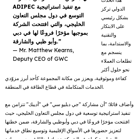
هذا الحدث
ADIPEC مع تنفيذ استراتيجية
الدولي تركز
التوسع في دول مجلس التعاون
بشكل رئيسي
الخليجي، والتي افتتحت الشركة
على الابتكار
بموجبها مؤخرًا فروعًا لها في دبي
والتقنية
وأبو ظبي والشارقة.”
والاستدامة، بما
— Mr. Matthew Kearns,
ينسجم مع
Deputy CEO of GWC
تطلعات العملاء
نحو حلول أكثر
كفاءة وموثوقية، ويعزز من مكانة المجموعة كأحد أبرز مزوّدي
الخدمات المتكاملة في قطاع الطاقة في المنطقة.
وأضاف قائلا: "أن مشاركة "جي دبليو سي" في "أديبك" تتزامن مع
تنفيذ استراتيجية توسعية في دول مجلس التعاون الخليجي، حيث
افتتحت مؤخرًا فروعًا في دبي وأبوظبي والشارقة، ضمن خطتها
لتعزيز حضورها في الأسواق الإقليمية وتوسيع نطاق خدماتها