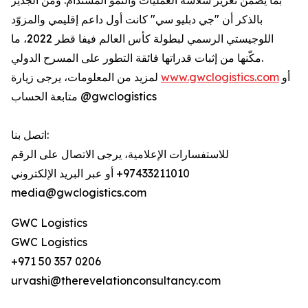
بما يضمن تعزيز سلاسة العمليات والنمو المستدام. ومن الجدير
بالذكر أن "جي دبليو سي" كانت أول داعم إقليمي والمزوّد
اللوجيستي الرسمي لبطولة كأس العالم فيفا قطر 2022، ما
مكّنها من إثبات قدراتها فائقة التطور على المسرح الدولي.
أو
www.gwclogistics.com
لمزيد من المعلومات، يرجى زيارة
متابعة الحساب @gwclogistics
اتصل بنا:
للاستفسارات الإعلامية، يرجى الاتصال على الرقم
97433211010+ أو عبر البريد الإلكتروني
media@gwclogistics.com
GWC Logistics
GWC Logistics
+971 50 357 0206
urvashi@therevelationconsultancy.com