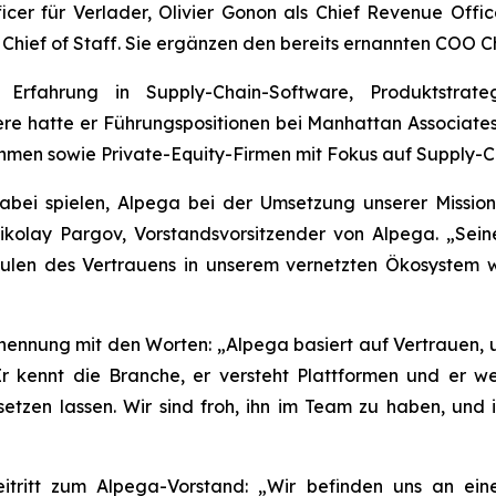
cer für Verlader, Olivier Gonon als Chief Revenue Offi
Chief of Staff. Sie ergänzen den bereits ernannten COO Ch
rfahrung in Supply-Chain-Software, Produktstrate
re hatte er Führungspositionen bei Manhattan Associates,
hmen sowie Private-Equity-Firmen mit Fokus auf Supply-C
abei spielen, Alpega bei der Umsetzung unserer Missio
olay Pargov, Vorstandsvorsitzender von Alpega. „Seine
len des Vertrauens in unserem vernetzten Ökosystem we
ennung mit den Worten: „Alpega basiert auf Vertrauen, un
kennt die Branche, er versteht Plattformen und er wei
etzen lassen. Wir sind froh, ihn im Team zu haben, und
eitritt zum Alpega-Vorstand: „Wir befinden uns an ei