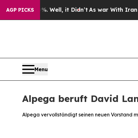
40%. Well, it Didn’t
As war With Iran Drove oil
AGP PICKS
Menu
Alpega beruft David La
Alpega vervollständigt seinen neuen Vorstand m