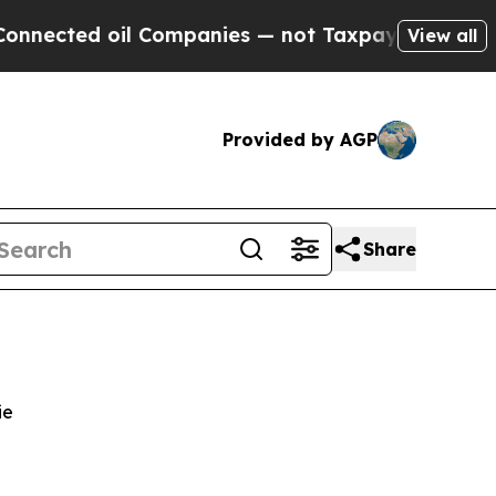
d oil Companies — not Taxpayers — the Chance to
View all
Provided by AGP
Share
ie