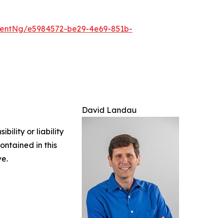
entNg/e5984572-be29-4e69-851b-
David Landau
ility or liability
ontained in this
ve.