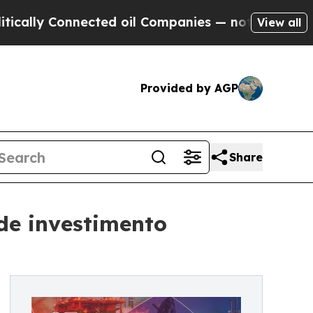
 Connected oil Companies — not Taxpayers — the 
View all
Provided by AGP
Share
 de investimento