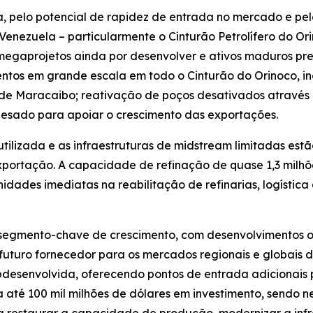
, pelo potencial de rapidez de entrada no mercado e pelo
Venezuela – particularmente o Cinturão Petrolífero do Or
egaprojetos ainda por desenvolver e ativos maduros pr
entos em grande escala em todo o Cinturão do Orinoco, i
a de Maracaibo; reativação de poços desativados atravé
 pesado para apoiar o crescimento das exportações.
ilizada e as infraestruturas de midstream limitadas estã
exportação. A capacidade de refinação de quase 1,3 milhõ
nidades imediatas na reabilitação de refinarias, logíst
segmento-chave de crescimento, com desenvolvimentos o
turo fornecedor para os mercados regionais e globais de
desenvolvida, oferecendo pontos de entrada adicionais pa
ja até 100 mil milhões de dólares em investimento, sendo