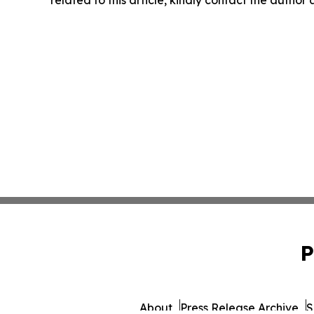
related to this article, kindly contact the author
P
About
Press Release Archive
S