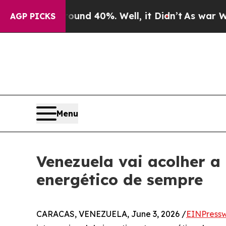
r Around 40%. Well, it Didn’t
As war With Iran 
AGP PICKS
Menu
Venezuela vai acolher a
energético de sempre
CARACAS, VENEZUELA, June 3, 2026 /
EINPressw