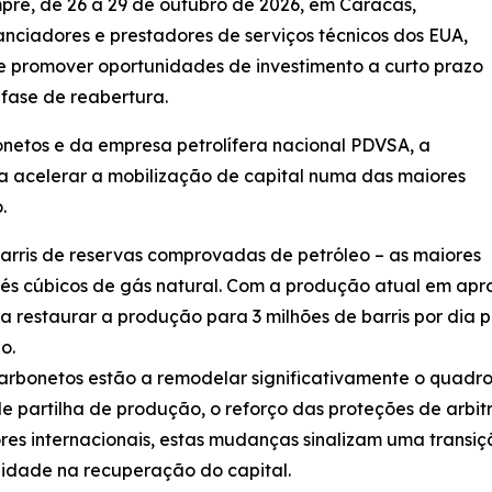
mpre, de 26 a 29 de outubro de 2026, em Caracas,
nanciadores e prestadores de serviços técnicos dos EUA,
de promover oportunidades de investimento a curto prazo
 fase de reabertura.
onetos e da empresa petrolífera nacional PDVSA, a
a acelerar a mobilização de capital numa das maiores
.
arris de reservas comprovadas de petróleo – as maiores
e pés cúbicos de gás natural. Com a produção atual em apr
restaurar a produção para 3 milhões de barris por dia p
o.
carbonetos estão a remodelar significativamente o quadro
e partilha de produção, o reforço das proteções de arbi
dores internacionais, estas mudanças sinalizam uma transi
ilidade na recuperação do capital.