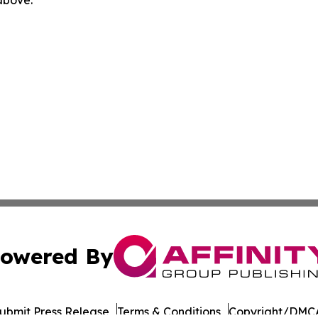
 above.
owered By
ubmit Press Release
Terms & Conditions
Copyright/DMCA