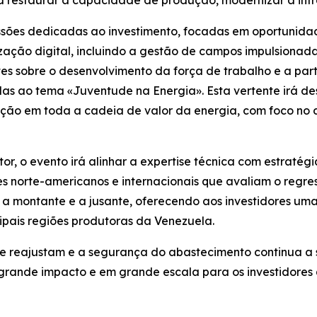
 restaurar a capacidade de produção, modernizar a infra
sões dedicadas ao investimento, focadas em oportunidad
ização digital, incluindo a gestão de campos impulsionad
s sobre o desenvolvimento da força de trabalho e a parti
s ao tema «Juventude na Energia». Esta vertente irá des
ração em toda a cadeia de valor da energia, com foco n
or, o evento irá alinhar a expertise técnica com estratég
es norte-americanos e internacionais que avaliam o regr
 a montante e a jusante, oferecendo aos investidores uma
ipais regiões produtoras da Venezuela.
e reajustam e a segurança do abastecimento continua a s
grande impacto e em grande escala para os investidore